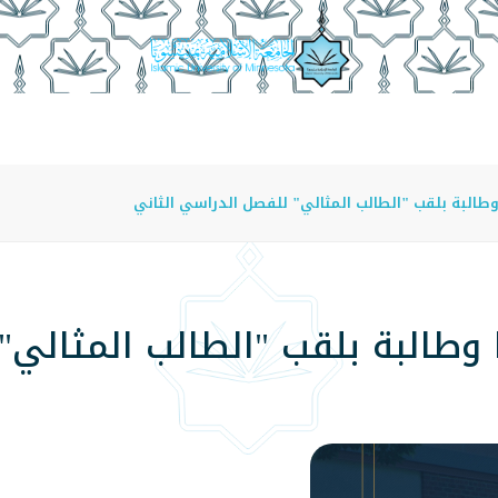
عة
الدراسة في الجامعة
المراكز
الفروع
اللوائح
 تكرّم 128 طالبًا وطالبة بلقب "الطالب ال