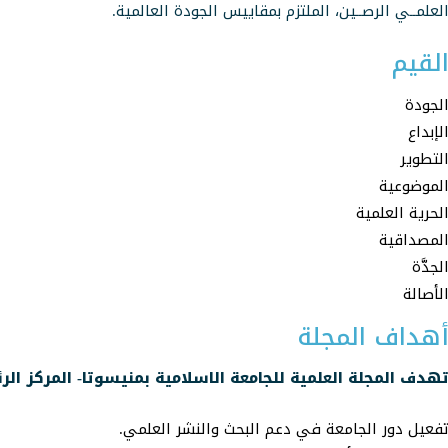
لعلمــي الرصــين، الملتزم بمقاييس الجودة العالمية.
لقيم
لجودة
لإبداع
لتطوير
لموضوعية
لحرية العلمية
لمصداقية
لجدَّة
لأصالة
هداف المجلة
هدف المجلة العلمية للجامعة الاسلامية بمنيسوتا- المركز الر
فعيل دور الجامعة في دعم البحث والنشر العلمي.