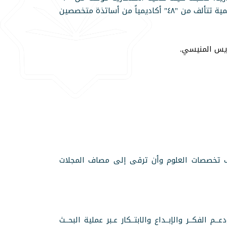
أكاديمياً رفيعي المستوى من دول عربية وأجنبية، ولها هيئة تحرير علمية تتألف من "٤٨" أكاديمياً من أساتذة متخصصين
ريس المنيسي.
لف تخصصات العلوم وأن ترقى إلى مصاف المجلات
ـم الفكــر والإبــداع والابتــكار عـبر عملية البحــث