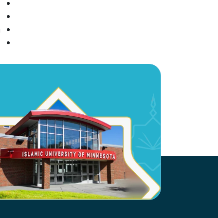
ت
إ
ب
إ