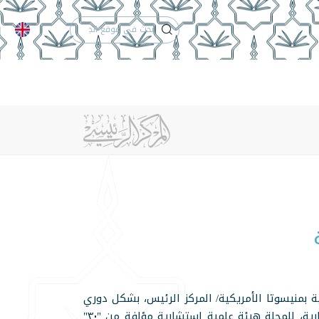
التقويم الجامعي
ت النشر
أعداد المجلة
إنجازات المركز
تواصل معنا
منيسوتا الأمريكية/ المركز الرئيس، بشكل دوري
ربع سنوي منتظم، تعنى بنشر كافة الأبحاث العلمية والإنسانية والإدارية، للمجلة هيئة علمية استشارية مؤلفة من "٣٠"