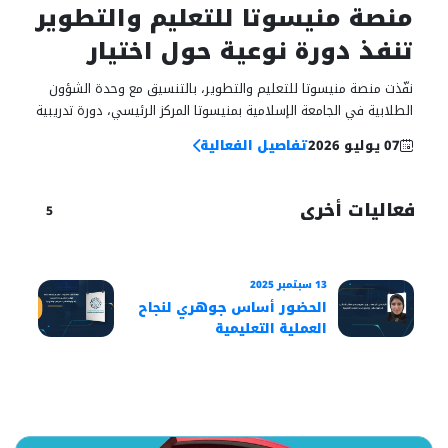
يوليو
منصة منيسوتا للتعليم والتطوير
تنفذ دورة نوعية حول اختيار
التخصص الجامعي وفق معايير
نفّذت منصة منيسوتا للتعليم والتطوير، بالتنسيق مع وحدة الشؤون
عالمية
الطلابية في الجامعة الإسلامية بمنيسوتا المركز الرئيسي، دورة تدريبية
استثنائية بعنوان “فن جودة اختيار التخصص الجامعي بذكاء”، وذلك...
07 يوليو 2026
تفاصيل الفعالية
فعاليات أخرى
5
03 سبتمبر 2025
13 سبتمبر 2025
عماد
الحضور أساس جوهري لنجاح
عن إ
العملية التعليمية
وحال
النظ