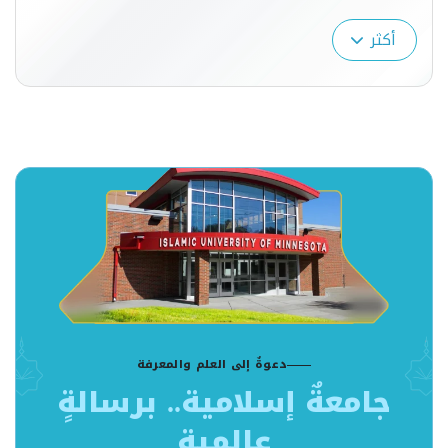
خلال:دعم مبادرات التعليم المستمر.تعزيز مبادرات خدمة
المجتمع.تعزيز الصورة الذهنية للكلية من خلال:الحضور
أكثر
الإعلامي للكلية وإبراز إنجازاتهاتعزيز الانتماء
للكلية.تطوير البيئة المهنية من خلال:تهيئة بيئة العمل
والتعلم على أفضل المعايير.تطوير الإجراءات والممارسات
المهنية.تعزيز الموارد الذاتية من خلال:تقديم
الاستشارات.استثمار موارد الكلية المتعددة.الاستفادة
من خبرات الطلاب المتميزين واشراكهم في العملية
التعليمة.
دعوةٌ إلى العلم والمعرفة
جامعةٌ إسلامية.. برسالةٍ
عالمية