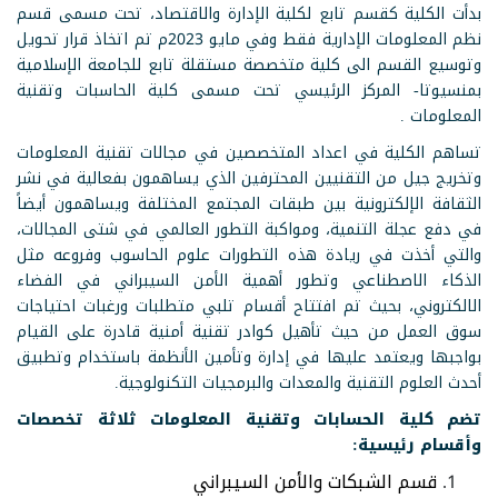
بدأت الكلية كقسم تابع لكلية الإدارة والاقتصاد، تحت مسمى قسم
نظم المعلومات الإدارية فقط وفي مايو 2023م تم اتخاذ قرار تحويل
وتوسيع القسم الى كلية متخصصة مستقلة تابع للجامعة الإسلامية
بمنسيوتا- المركز الرئيسي تحت مسمى كلية الحاسبات وتقنية
المعلومات .
تساهم الكلية في اعداد المتخصصين في مجالات تقنية المعلومات
وتخريج جيل من التقنيين المحترفين الذي يساهمون بفعالية في نشر
الثقافة الإلكترونية بين طبقات المجتمع المختلفة ويساهمون أيضاً
في دفع عجلة التنمية، ومواكبة التطور العالمي في شتى المجالات،
والتي أخذت في ريادة هذه التطورات علوم الحاسوب وفروعه مثل
الذكاء الاصطناعي وتطور أهمية الأمن السيبراني في الفضاء
الالكتروني، بحيث تم افتتاح أقسام تلبي متطلبات ورغبات احتياجات
سوق العمل من حيث تأهيل كوادر تقنية أمنية قادرة على القيام
بواجبها ويعتمد عليها في إدارة وتأمين الأنظمة باستخدام وتطبيق
أحدث العلوم التقنية والمعدات والبرمجيات التكنولوجية.
تضم كلية الحسابات وتقنية المعلومات ثلاثة تخصصات
وأقسام رئيسية:
قسم الشبكات والأمن السيبراني