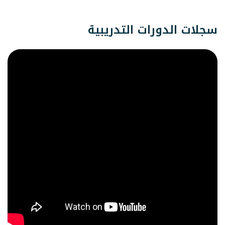
على
الز
سجلات الدورات التدريبية