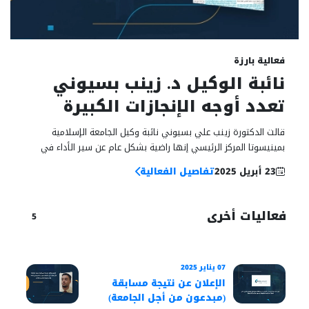
23
فعالية بارزة
أبريل
نائبة الوكيل د. زينب بسيوني
تعدد أوجه الإنجازات الكبيرة
وتستشرف آفاق تطوير الجامعة
قالت الدكتورة زينب علي بسيوني نائبة وكيل الجامعة الإسلامية
بمينيسوتا المركز الرئيسي إنها راضية بشكل عام عن سير الأداء في
الجامعة، وفسرت رضاها بأن الجامعة شهدت تطورًا ملحوظًا في مختلف
23 أبريل 2025
تفاصيل الفعالية
الجوانب...
فعاليات أخرى
5
20 ديسمبر 2024
07 يناير 2025
الإعلان عن نتيجة مسابقة
(مبدعون من أجل الجامعة)
الدر