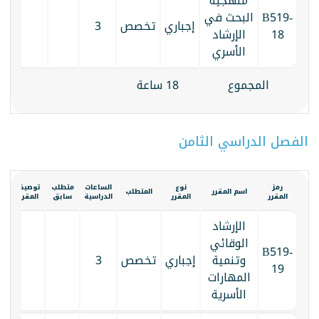
منهجية
B519-
البحث في
إجباري
تخصص
3
18
الإرشاد
الأسري
المجموع
18 ساعة
الفصل الدراسي الثامن
رمز
نوع
الساعات
متطلب
توصيف
الك
اسم المقرر
المتطلب
المقرر
المقرر
الدراسية
سابق
المقرر
الم
الإرشاد
الوقائي
B519-
وتنمية
إجباري
تخصص
3
19
المهارات
الأسرية