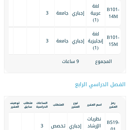
لغة
B101-
عربية
إجباري
جامعة
3
14M
(1)
لغة
B101-
إنجليزية
إجباري
جامعة
3
15M
(1)
المجموع
9 ساعات
الفصل الدراسي الرابع
رمز
نوع
الساعات
متطلب
توصيف
الكتا
اسم المقرر
المتطلب
المقرر
المقرر
الدراسية
سابق
المقرر
المقر
نظريات
B519-
الإرشاد
إجباري
تخصص
3
01