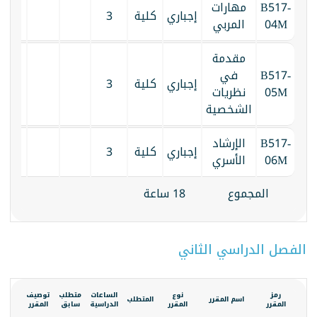
B517-
مهارات
إجباري
كلية
3
04M
المربي
مقدمة
B517-
في
إجباري
كلية
3
05M
نظريات
الشخصية
B517-
الإرشاد
إجباري
كلية
3
06M
الأسري
المجموع
18 ساعة
الفصل الدراسي الثاني
رمز
نوع
الساعات
متطلب
توصيف
الكتاب
اسم المقرر
المتطلب
المقرر
المقرر
الدراسية
سابق
المقرر
المقرر