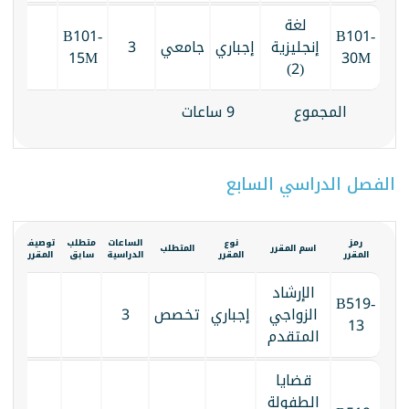
لغة
B101-
B101-
إنجليزية
إجباري
جامعي
3
15M
30M
(2)
المجموع
9 ساعات
الفصل الدراسي السابع
رمز
نوع
الساعات
متطلب
توصيف
الكت
اسم المقرر
المتطلب
المقرر
المقرر
الدراسية
سابق
المقرر
المق
الإرشاد
B519-
الزواجي
إجباري
تخصص
3
13
المتقدم
قضايا
الطفولة