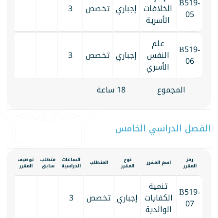
B519-
الخلافات
إجباري
تخصص
3
05
الأسرية
علم
B519-
النفس
إجباري
تخصص
3
06
الأسري
المجموع
18 ساعة
الفصل الدراسي الخامس
رمز
نوع
الساعات
متطلب
توصيف
الكتاب
اسم المقرر
المتطلب
المقرر
المقرر
الدراسية
سابق
المقرر
المقرر
تنمية
B519-
الكفايات
إجباري
تخصص
3
07
الوالدية