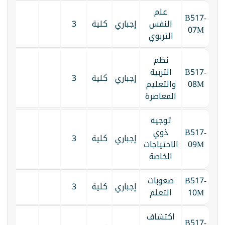
علم
B517-
النفس
إجباري
كلية
3
07M
التربوي
نظم
B517-
التربية
إجباري
كلية
3
08M
والتعليم
المعاصرة
توجيه
B517-
ذوي
إجباري
كلية
3
09M
الاحتياجات
الخاصة
B517-
صعوبات
إجباري
كلية
3
10M
التعلم
اكتشاف
B517-