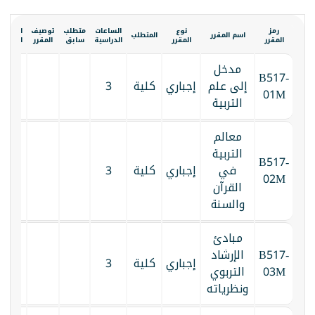
رمز
نوع
الساعات
متطلب
توصيف
الكتاب
اسم المقرر
المتطلب
المقرر
المقرر
الدراسية
سابق
المقرر
المقرر
مدخل
B517-
إلى علم
إجباري
كلية
3
01M
التربية
معالم
التربية
B517-
في
إجباري
كلية
3
02M
القرآن
والسنة
مبادئ
B517-
الإرشاد
إجباري
كلية
3
03M
التربوي
ونظرياته