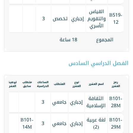
القياس
B519-
والتقويم
إجباري
تخصص
3
12
الأسري
المجموع
18 ساعة
الفصل الدراسي السادس
رمز
نوع
الساعات
متطلب
توصيف
الك
اسم المقرر
المتطلب
المقرر
المقرر
الدراسية
سابق
المقرر
الم
B101-
الثقافة
إجباري
جامعي
3
28M
الإسلامية
B101-
لغة عربية
B101-
إجباري
جامعي
3
14M
(2)
29M