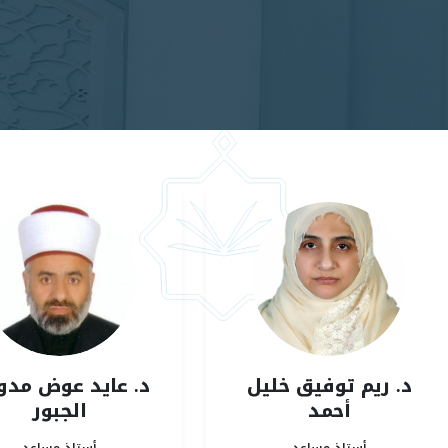
د. ريم توفيق خليل
د. عايد عوض مد
أحمد
الجبور