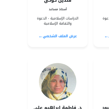
قنديل كوكي
أستاذ مساعد
دعوة
الدراسات الإسلامية - الدعوة
والثقافة الإسلامية
←
←
عرض الملف الشخصي
ور
د. فاطمة ابراهيم علي