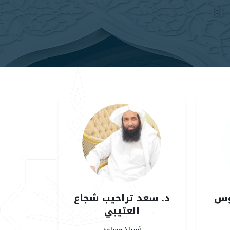
وس
د. سعد تراحيب شجاع
العتيبي