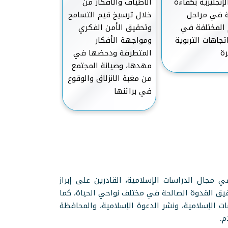
لإنجليزية بكفاءة
الأطياف والأفكار من
الإنجليزية من الأ
ة في مراحل
خلال ترسيخ قيم التسامح
والوعاظ والمدر
 المختلفة في
وتحقيق الأمن الفكري
وغيرهم بما يس
تجاهات التربوية
ومواجهة الأفكار
رقي وتحضر المج
رة
المتطرفة ودحضها في
وفهم منهج الإ
مهدها، وصيانة المجتمع
الصحيح
من مغبة الانزلاق والوقوع
في براثنها
ي مجال الدراسات الإسلامية، القادرين على إبراز
يق القدوة الصالحة في مختلف نواحي الحياة، كما
ت الإسلامية، ونشر الدعوة الإسلامية، والمحافظة
م.