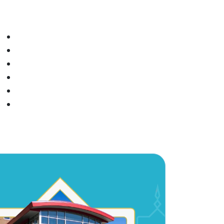
م
ا
ت
ا
إ
ا
م