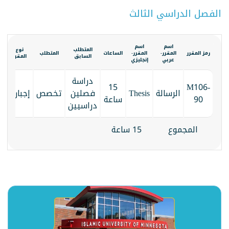
الفصل الدراسي الثالث
اسم
اسم
المتطلب
نوع
رمز المقرر
المقرر-
المقرر-
الساعات
المتطلب
السابق
المقرر
عربي
إنجليزي
دراسة
15
M106-
الرسالة
Thesis
فصلين
تخصص
إجباري
90
ساعة
دراسيين
المجموع
15 ساعة