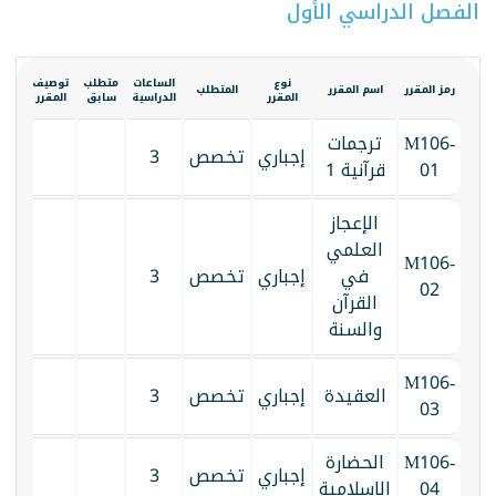
الفصل الدراسي الأول
نوع
الساعات
متطلب
توصيف
الكت
رمز المقرر
اسم المقرر
المتطلب
المقرر
الدراسية
سابق
المقرر
المق
M106-
ترجمات
إجباري
تخصص
3
01
قرآنية 1
الإعجاز
العلمي
M106-
في
إجباري
تخصص
3
02
القرآن
والسنة
M106-
العقيدة
إجباري
تخصص
3
03
M106-
الحضارة
إجباري
تخصص
3
04
الإسلامية