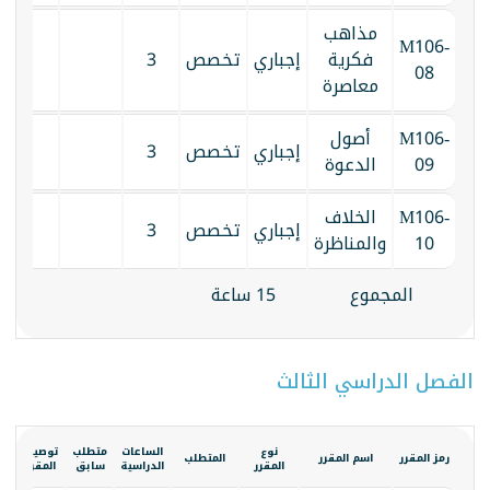
مذاهب
M106-
فكرية
إجباري
تخصص
3
08
معاصرة
M106-
أصول
إجباري
تخصص
3
09
الدعوة
M106-
الخلاف
إجباري
تخصص
3
10
والمناظرة
المجموع
15 ساعة
الفصل الدراسي الثالث
نوع
الساعات
متطلب
توصيف
ال
رمز المقرر
اسم المقرر
المتطلب
المقرر
الدراسية
سابق
المقرر
ال