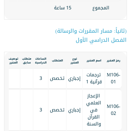
المجموع
15 ساعة
(ثانياً: مسار المقررات والرسالة)
الفصل الدراسي الأول
نوع
الساعات
متطلب
توصيف
الكت
رمز المقرر
اسم المقرر
المتطلب
المقرر
الدراسية
سابق
المقرر
المق
M106-
ترجمات
إجباري
تخصص
3
01
قرآنية 1
الإعجاز
العلمي
M106-
في
إجباري
تخصص
3
02
القرآن
والسنة