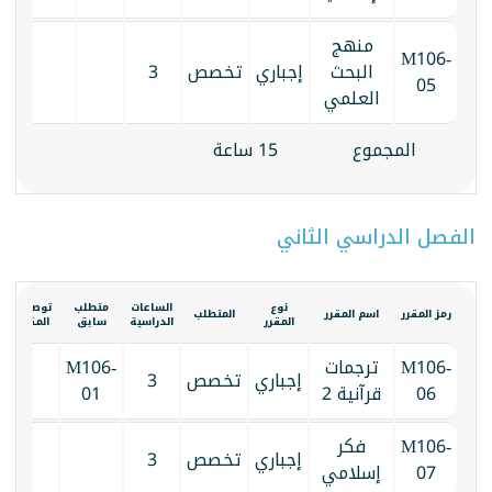
منهج
M106-
البحث
إجباري
تخصص
3
05
العلمي
المجموع
15 ساعة
الفصل الدراسي الثاني
نوع
الساعات
متطلب
توصيف
ا
رمز المقرر
اسم المقرر
المتطلب
المقرر
الدراسية
سابق
المقرر
ا
M106-
ترجمات
M106-
إجباري
تخصص
3
06
قرآنية 2
01
M106-
فكر
إجباري
تخصص
3
07
إسلامي