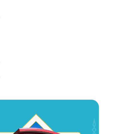
م
ي
ع
أ
ا
ا
و
س
ت