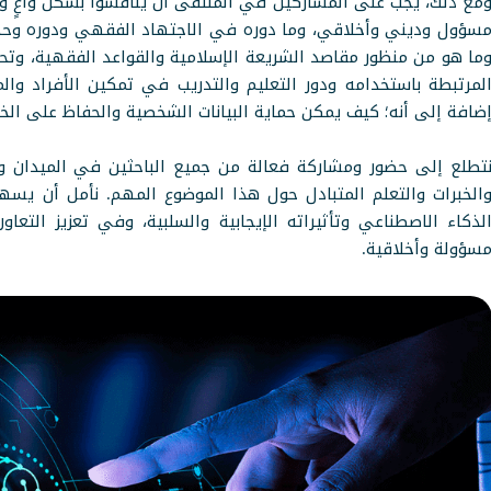
مع ذلك، يجب على المشاركين في الملتقى أن يناقشوا بشكل واعٍ 
سؤول وديني وأخلاقي، وما دوره في الاجتهاد الفقهي ودوره وح
ما هو من منظور مقاصد الشريعة الإسلامية والقواعد الفقهية، وتحد
لمرتبطة باستخدامه ودور التعليم والتدريب في تمكين الأفراد وا
ضافة إلى أنه؛ كيف يمكن حماية البيانات الشخصية والحفاظ على ال
تطلع إلى حضور ومشاركة فعالة من جميع الباحثين في الميدان ون
الخبرات والتعلم المتبادل حول هذا الموضوع المهم. نأمل أن يس
لذكاء الاصطناعي وتأثيراته الإيجابية والسلبية، وفي تعزيز التعا
سؤولة وأخلاقية.