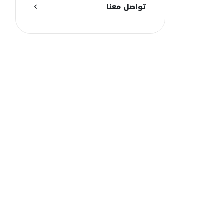
تواصل معنا
ي
و
و
و
و
ج
ا
ك
ل