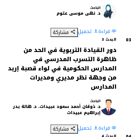
الباحث
د
د. نهى موسى عتوم
قراءة
تحميل
مشاركة
03
البحث 3
دور القيادة التربوية في الحد من
ظاهرة التسرب المدرسي في
المدارس الحكومية في لواء قصبة إربد
من وجهة نظر مديري ومديرات
المدارس
الباحث
د
د. ذوقان أحمد سعود عبيدات، د. هالة بدر
إبراهيم عبيدات
قراءة
تحميل
مشاركة
04
البحث 4