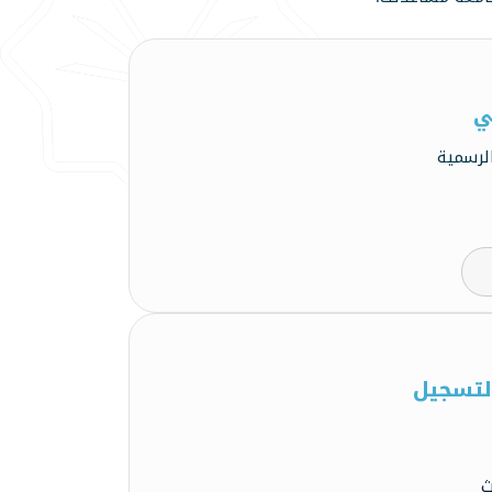
ي
لرسمية
التسجيل
ث