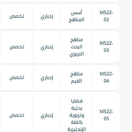
M522-
أسس
إجباري
تخصص
02
المناهج
مناهج
M522-
البحث
إجباري
تخصص
03
التربوي
M522-
مناهج
إجباري
تخصص
04
القيم
قضايا
بحثية
M522-
وتربوية
إجباري
تخصص
05
باللغة
الإنجليزية