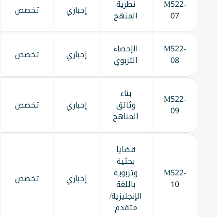
M522-
نظرية
إجباري
تخصص
07
المنهج
M522-
الإحصاء
إجباري
تخصص
08
التربوي
بناء
M522-
وثائق
إجباري
تخصص
09
المناهج
قضايا
بحثية
M522-
وتربوية
إجباري
تخصص
10
باللغة
الإنجليزية/
متقدم