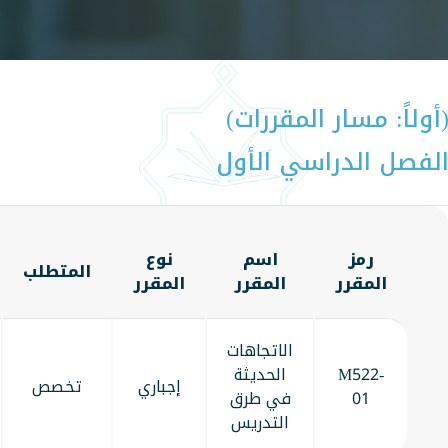
أولاً: مسار المقررات)
لفصل الدراسي الأول
رمز
اسم
نوع
المتطلب
المقرر
المقرر
المقرر
الاتجاهات
M522-
الحديثة
إجباري
تخصص
01
في طرق
التدريس