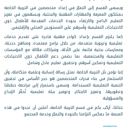
ويسعى القسم إلى التميّز في إعداد متخصصين في التربية الخاصة
يمتلكون المعرفة والمهارات المهنية والبحثية، ويسهمون في تعزيز
التعليم الدامج والارتقاء بجودة الخدمات المقدمة للأطفال ذوي
الاحتياجات التعليمية وأسرهم على المستويين المحلي والإقليمي.
كما يلتزم القسم بإعداد كوادر مهنية قادرة على تقديم خدمات
تعليمية وتربوية متقدمة، من خلال برامج معتمدة، ومناهج حديثة،
وممارسات بحثية قائمة على الأدلة، وشراكات فعّالة مع المؤسسات
التعليمية والمجتمعية، بما يضمن دعم الأطفال ذوي الاحتياجات
التعليمية وتمكين أسرهم، وتحقيق تعليم عادل وشامل.
إننا نؤمن بأن التربية الخاصة تمثل رسالة إنسانية وعلمية متكاملة، وأن
الاستثمار في بناء قدرات المتخصصين هو حجر الأساس في تحقيق
التنمية التعليمية المستدامة. ونسعى باستمرار إلى مراجعة خططنا
وتطويرها، وتعزيز الابتكار، وتوفير بيئة تعليمية تُحفّز الإبداع
والمسؤولية.
ختامًا، أرحّب بكم في قسم التربية الخاصة، آملين أن تجدوا في هذه
المنصة ما يعكس التزامنا بالجودة والتميّز وخدمة المجتمع.