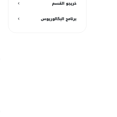
خريجو القسم
د
برنامج البكالوريوس
ك
ا
أ
ل
و
ا
ع
ا
ا
ا
ت
و