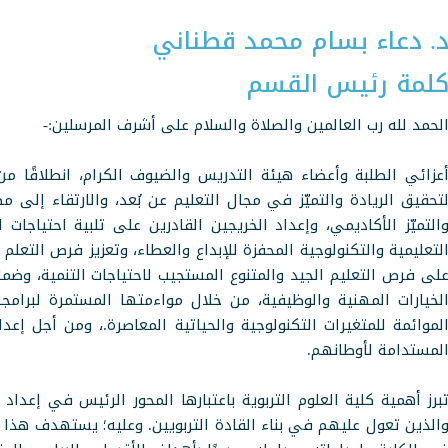
. دعاء بسام محمد قطناني
لمة رئيس القسم
لحمد لله رب العالمين والصلاة والسلام على أشرف المرسلين:-
عزائي الطلبة وأعضاء هيئة التدريس والضيوف الكرام، انطلاقًا م
تحقيق الريادة والتميّز في مجال التعليم عن بُعد، والارتقاء إلى م
التميّز الأكاديمي، وإعداد الخريجين القادرين على تلبية احتياجات
لتعليمية والتكنولوجية المحفزة للإبداع والعطاء
، وتعزيز فرص التعلم 
لى فرص التعليم الجيد والمتنوع المستجيب لاحتياجات التنمية، وضمان
لخيارات المهنية والوظيفية، من خلال مواءمتها المستمرة لبرامجها
لموائمة للمتغيرات التكنولوجية والحياتية المعاصرة.
، ومن أجل إعد
لمستدامة لأوطانهم.
برز أهمية كلية العلوم التربوية باعتبارها المحور الرئيس في إعدا
الذين تعول عليهم في بناء القادة التربويين. وعليه؛ يستهدف هذا ا