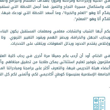
ي الكلية وإجراءاته ومراحله ومرورًا بأهداف الأقسام والبرامج وال
ك، واستكمال مسيرة النجاح والتميز. فما أجمل اللحظة التي نستقبلك
قدّم ألا وهو "العلم والخبرة"، وما أسعد اللحظة التي نودعك فيها،
قدّم ألا وهو "المعلم".
كم أيها الشباب والشابات، معلمي ومعلمات المستقبل يكون البناء وي
يحارب الجهل والخرافة، ويحفز الهمم ويقود التغيير التربوي. ولا
إخلاص يقتحم الحدود ويذلل المعوقات، ويتغلب على التحديات.
ي الختام، أود أن أرحب بكم جميعًا مرة أخرى في رحاب كلية العلوم 
لتزمون بتوفير تعليم استثنائي يمكن طلابنا من تحقيق مبتغاهم. وأد
عضاء هيئة التدريس فيها، والتعرف أكثر على برامجنا ومبادراتنا المب
لجامعة الإسلامية بمنيسوتا كوطنٍ أكاديمي لكم، وأتمنى لكم كل ال