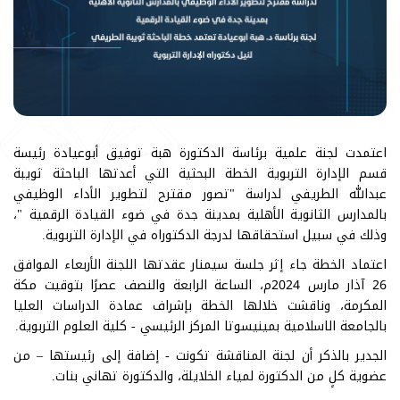
اعتمدت لجنة علمية برئاسة الدكتورة هبة توفيق أبوعيادة رئيسة
قسم الإدارة التربوية الخطة البحثية التي أعدتها الباحثة ثويبة
عبدالله الطريفي لدراسة "تصور مقترح لتطوير الأداء الوظيفي
بالمدارس الثانوية الأهلية بمدينة جدة في ضوء القيادة الرقمية "،
وذلك في سبيل استحقاقها لدرجة الدكتوراه في الإدارة التربوية.
اعتماد الخطة جاء إثر جلسة سيمنار عقدتها اللجنة الأربعاء الموافق
26 آذار مارس 2024م، الساعة الرابعة والنصف عصرًا بتوقيت مكة
المكرمة، وناقشت خلالها الخطة بإشراف عمادة الدراسات العليا
بالجامعة الاسلامية بمينيسوتا المركز الرئيسي - كلية العلوم التربوية.
الجدير بالذكر أن لجنة المناقشة تكونت - إضافة إلى رئيستها – من
عضوية كلٍ من الدكتورة لمياء الخلايلة، والدكتورة تهاني بنات.