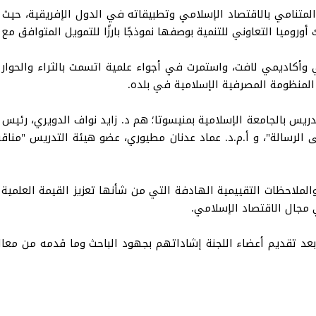
تنامي بالاقتصاد الإسلامي وتطبيقاته في الدول الإفريقية، حيث ت
أوروميا التعاوني للتنمية بوصفها نموذجًا بارزًا للتمويل المتوافق مع
ة عبر تطبيق ZOOM بحضور علمي وأكاديمي لافت، واستمرت في أجواء علمية اتسمت بالثراء
منظومة المصرفية الإسلامية في بلده.
ريس بالجامعة الإسلامية بمنيسوتا؛ هم د. زايد نواف الدويري، رئيس ق
لى الرسالة"، و أ.م.د. عماد عدنان مطيوري، عضو هيئة التدريس "مناق
لاحظات التقييمية الهادفة التي من شأنها تعزيز القيمة العلمية ل
 مجال الاقتصاد الإسلامي.
ه، بعد تقديم أعضاء اللجنة إشاداتهم بجهود الباحث وما قدمه من مع