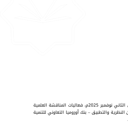
شهدت عمادة الدراسات العليا والبحث العلمي بالمركز الرئيسي في الجامعة الإسلامية بمنيسوتا مساء الأحد 9 تشرين الثاني نوفمبر 2025م، فعاليات المناقشة العلمية
النظرية والتطبيق – بنك أوروميا التعاوني للتنمية