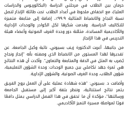
حرمان بين الطلاب في مرحلتي الدراسة (البكالوريوس والدراسات
العليا)، مع انخفاض ملحوظ في أعداد الطلاب تحت طائلة الإنذار لتصل
نسبة النجاح والانضباط المثالية ٩٩.٩٪، إضافة إلى متابعة متميزة
للتكاليف الدراسية. وقدمت شكرها لكل الكوادر والوحدات الإدارية
والأكاديمية المساندة، مثمّنة دور وحدة الغرف الصوتية وأعضاء هيئة
التدريس في هذا الإنجاز.
من جانبها، أعربت الدكتورة زينب بسيوني، نائبة وكيل الجامعة، عن
تقديرها لهذا المستوى من الانضباط الذي وصفته بأنه "إنجاز ونجاح
يُضرب به المثل في الدقة والمتابعة والتعاون". وأكدت أن هذه النتائج
هي ثمرة جهد تكاملي بين جميع الوحدات: وحدة الشؤون التعليمية،
شؤون الطلاب، وحدة الغرف الصوتية، والشؤون الإدارية.
وأضافت د. بسيوني: "هذه شهادة عملية على أن العمل بروح الفريق
يثمر نتائج استثنائية، وننظر بثقة أكبر إلى مستقبل الجامعة
ورسالتها"، مؤكدة أن ما تحقق في هذا الفصل الدراسي يمثل دافعًا
قويًا لمواصلة مسيرة التميز الأكاديمي.