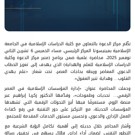
نظّم مركز الدعوة بالتعاون مع كلية الدراسات الإسلامية في الجامعة
الإسلامية بمينيسوتا المركز الرئيسي، مساء الخميس 6 تشرين الثاني
نوفمبر 2025، محاضرة علمية ضمن برنامج (منبر مركز الدعوة وكلية
الدراسات الإسلامية للعلم والهداية) الذي يهدف إلى تعزيز الخطاب
الدعوي المعاصر وربطه بحاجات العصر، تحت شعار: «علم يهدي
القلوب… وهداية تنير العقول».
وحملت المحاضرة عنوان: «إدارة المؤسسات الإسلامية في العصر
الرقمي… تحديات وطموحات»، وقدّمها الدكتور زكريا إبراهيم عبر
منصة الزوم، مستعرضًا فيها أبرز التحولات الرقمية التي تشهدها
المؤسسات الحديثة، مع التركيز على دور التقنية في رفع كفاءة
العمل الإداري والدعوي، وتحسين مستوى الخدمات المقدمة للمجتمع.
وأشار المحاضر خلال حديثه إلى أهمية تكامل الرؤية الشرعية مع
التطور التقني، لضمان أداء إداري فعّال يسهم في تحقيق رسالة