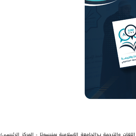
للغات والترجمة ب(الجامعة الإسلامية بمنيسوتا - المركز الرئيس