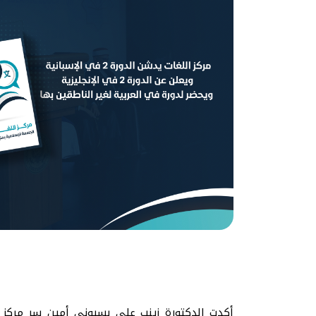
أكدت الدكتورة زينب على بسيوني أمين سر مركز ا