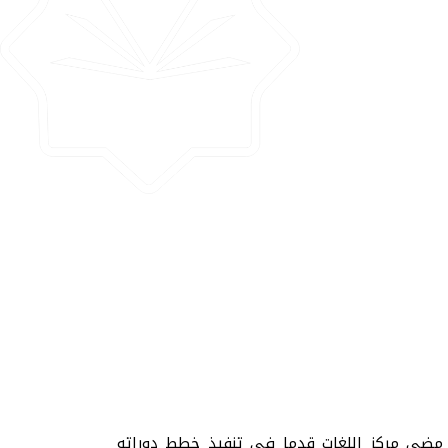
ي) مضي مركز اللغات قدما في تنفيذ خطط دوراته