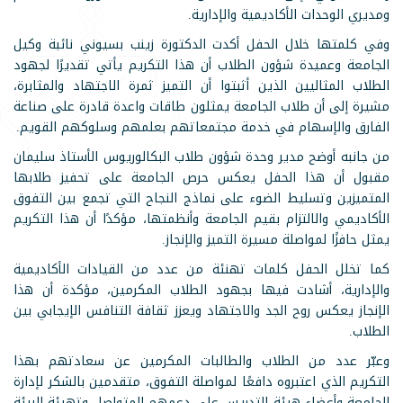
ومديري الوحدات الأكاديمية والإدارية.
وفي كلمتها خلال الحفل أكدت الدكتورة زينب بسيوني نائبة وكيل
الجامعة وعميدة شؤون الطلاب أن هذا التكريم يأتي تقديرًا لجهود
الطلاب المثاليين الذين أثبتوا أن التميز ثمرة الاجتهاد والمثابرة،
مشيرة إلى أن طلاب الجامعة يمثلون طاقات واعدة قادرة على صناعة
الفارق والإسهام في خدمة مجتمعاتهم بعلمهم وسلوكهم القويم.
من جانبه أوضح مدير وحدة شؤون طلاب البكالوريوس الأستاذ سليمان
مقبول أن هذا الحفل يعكس حرص الجامعة على تحفيز طلابها
المتميزين وتسليط الضوء على نماذج النجاح التي تجمع بين التفوق
الأكاديمي والالتزام بقيم الجامعة وأنظمتها، مؤكدًا أن هذا التكريم
يمثل حافزًا لمواصلة مسيرة التميز والإنجاز.
كما تخلل الحفل كلمات تهنئة من عدد من القيادات الأكاديمية
والإدارية، أشادت فيها بجهود الطلاب المكرمين، مؤكدة أن هذا
الإنجاز يعكس روح الجد والاجتهاد ويعزز ثقافة التنافس الإيجابي بين
الطلاب.
وعبّر عدد من الطلاب والطالبات المكرمين عن سعادتهم بهذا
التكريم الذي اعتبروه دافعًا لمواصلة التفوق، متقدمين بالشكر لإدارة
الجامعة وأعضاء هيئة التدريس على دعمهم المتواصل وتهيئة البيئة