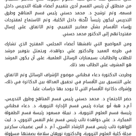
من منطلق أن رئيس القسم أدرى بتقييم أعضاء هيئة التدريس داخل
قسمه، وتم ترشيح د. محمد حسني رئيس قسم المناهج وطرق
التدريس ليكون رئيساً للّجنة داخل الكلية، وتم الاستماع لمقترحات
رؤساء الأقسام بشأن معايير التقييم، وتم الاتفاق على إرسال
مقترحاتهم إلى الدكتور محمد حسني.
ومن المواضيع التي ناقشها أعضاء المجلس، المقترح الذي تشارك
في طرحه العميد والدكتور علي دواهدة، ويتمثل بتوفير مرشد
للطلاب والطالبات بسيمنارات الرسائل العلمية، على أن يكون المرشد
هو المشرف على الطالب بعد ذلك.
وطرحت الدكتورة دعاء قطناني موضوع الإشراف الرسائل وتم الاتفاق
على التنسيق بين الأقسام في تحقيق العدالة بين الدكاترة في ذلك،
وإشراك دكاترة الأقسام التي لا يوجد بها دراسات عليا.
حضر الاجتماع د. محمد حسني رئيس قسم المناهج وطرق التدريس،
أ.م.د هبة أبو عيادة رئيس قسم الإدارة التربوية، د. دعاء قطناني
رئيسة قسم العلوم التربوية، د. نبيلة مسعود رئيسة قسم الطفولة
المبكرة، د. علي دواهدة نائب رئيس قسم علم النفس التربوي، د. ليث
الزواهرة نائب رئيس قسم الارشاد الأسري، أ.م .د أنس عضيبات سكرتير
مجلة كلية العلوم التربوية، والدكتورة نورهان سلامة بصفتها مسؤولة