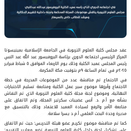
عقد مجلس كلية العلوم التربوية في الجامعة الإسلامية بمينيسوتا
المركز الرئيسي اجتماعه الدوري برئاسة البروفيسور عبد الله عبد النبي
رئيس المجلس عميد الكلية وذلك يوم الاربعاء الموافق ٥ شباط فبراير
٢٠٢٥م في تمام الساعة ٩م بتوقيت مكة المكرمة.
في الاجتماع تم مناقشة عدد من الموضوعات المدرجة في خطة
الاجتماع وأبرزها موضوع سير عمل الكلية ومتابعة تسليم الاختبارات
النهائية، وموضوع لجنة مجلة كلية العلوم التربوية الذي تم النقاش
بشأنه مع أ.م .د. أنس عضيبات سكرتير المجلة، وتم الاتفاق على
متابعة الأمر والرفع لسيادة العميد للاعتماد وذلك بالتنسيق مع
مديرة وحدة البحث العلمي أ.م.د يسرا سلامة.
كما تم مناقشة موضوع تكريم عضو هيئة التدريس؛ حيث تم الاتفاق
على تشكيل لجنة داخل كلية العلوم التربوية تضع معايير التقييم؛