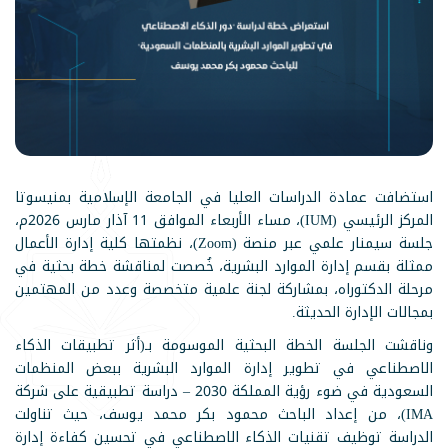
استضافت عمادة الدراسات العليا في الجامعة الإسلامية بمنيسوتا
المركز الرئيسي (IUM)، مساء الأربعاء الموافق 11 آذار مارس 2026م،
جلسة سيمنار علمي عبر منصة (Zoom)، نظمتها كلية إدارة الأعمال
ممثلة بقسم إدارة الموارد البشرية، خُصصت لمناقشة خطة بحثية في
مرحلة الدكتوراه، بمشاركة لجنة علمية متخصصة وعدد من المهتمين
بمجالات الإدارة الحديثة.
وناقشت الجلسة الخطة البحثية الموسومة بـ(أثر تطبيقات الذكاء
الاصطناعي في تطوير إدارة الموارد البشرية ببعض المنظمات
السعودية في ضوء رؤية المملكة 2030 – دراسة تطبيقية على شركة
IMA)، من إعداد الباحث محمود بكر محمد يوسف، حيث تناولت
الدراسة توظيف تقنيات الذكاء الاصطناعي في تحسين كفاءة إدارة