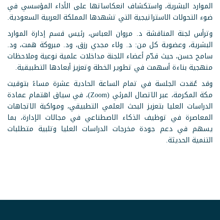
الموارد البشرية، واستكشاف انعكاساتها على الأداء المؤسسي في
ضوء التحولات الاستراتيجية التي تشهدها المملكة العربية السعودية.
وترأس لجنة المناقشة د. مروان العباس، رئيس قسم إدارة الموارد
البشرية، وعضوية كل من: د. ولاء مجدي رزق، ود. مبروكة همت، ود.
سامح حسن، حيث قدّم أعضاء اللجنة مداخلات علمية نوعية وملاحظات
منهجية بناءة أسهمت في تطوير الخطة وتعزيز أبعادها التطبيقية.
وقد عُقدت الجلسة في تمام الساعة الحادية عشرة مساءً بتوقيت
مكة المكرمة، عبر الاتصال المرئي (Zoom)، في سياق اهتمام عمادة
الدراسات العليا بتعزيز البحث العلمي التطبيقي، ومواكبة الاتجاهات
المعاصرة في توظيف الذكاء الاصطناعي في مجالات الإدارة، بما
يسهم في دعم جودة مخرجات الدراسات العليا وتلبية متطلبات
التنمية الحديثة.