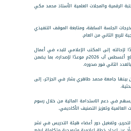
تبة الرقمية والمجلات العلمية الأستاذ محمد مكي
خرجات الجلسة السابقة، ومتابعة الموقف التنفيذي
 للربع الثاني من العام.
ًا لإحالته إلى المكتب الإعلامي للبدء في أعمال
التصميم، على أن يصدر رسميًا خلال شهر أبريل الجاري. كما تقرر الشروع المبكر في إعداد العدد الثالث، وتحديد مطلع أغسطس آب 2026م موعدًا لإصداره، بما يضمن
العدد الثاني فور صدوره.
 بينها جامعة محمد طاهري بشار في الجزائر، إلى
ثية.
يسهم في دعم الاستدامة المالية من خلال رسوم
 العالمية وتعزيز التصنيف الأكاديمي.
التحرير، وتفعيل دور أعضاء هيئة التدريس في نشر
لًا عن إعداد خطة إعلامية وترويجية متكاملة لرفع