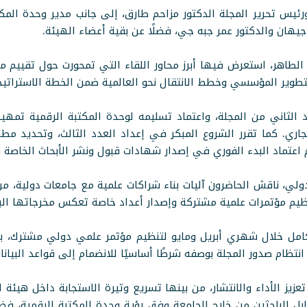
ئيس تحرير المجلة الدكتور مزاحم طارق، إلى جانب مدير وحدة المك
جيهان والدكتور عمر جبه جي، فضلًا عن بقية أعضاء الهيئة.
الطاهر، استعرض فيها أبرز محاور اللقاء التي تمحورت حول تقييم م
لتطوير المؤسسي وخطط الانتقال نحو العالمية ضمن الخطة الاستراتيجية
 الثاني من المجلة، واعتماد تسليمه لوحدة المكتبة الرقمية تمهيد
تم اعتماد البدء الفوري في إصدار شهادات قبول ونشر الأبحاث الخاصة ب
لي، ناقش الحاضرون آليات بناء شراكات علمية مع جامعات دولية، من
ظيم مؤتمرات علمية مشتركة وإصدار أعداد خاصة تعكس مخرجاتها البح
تكامل خلال شهري أبريل ومايو لتنظيم مؤتمر علمي دولي مشترك، 
تظام صدور المجلة بوصفه شرطًا أساسيًا للانضمام إلى قواعد البيانات
زيز الأداء والانتشار، من بينها تسريع وتيرة الاستجابة داخل هيئة 
قابل للباحثين من خارج الجامعة وفق رؤية وحدة المكتبة الرقمية، فض