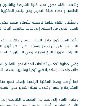
وشهد اللقاء حضور عميد كلية الشريعة والقانون ور
الطاهر، وأعضاء هيئة التحرير، ومن بينهم الدكتورة 
واستُهل اللقاء بكلمة ترحيبية للأستاذ محمد مكي 
للعدد الثاني من المجلة، إلى جانب مناقشة آليات ا
وأكد المشاركون خلال اللقاء اكتمال جاهزية العدد
الالتزام بالدورية الربع سنوية. وفي السياق ذاته، 
وفي خطوة تعكس تطلعات المجلة نحو الانفتاح الدو
جانب جامعات إسلامية في تركيا وماليزيا، بهدف تن
كما أوصت وحدة المكتبة الرقمية بإعداد تصور م
المشاركة والنشر. وشددت هيئة التحرير على أهمية ان
وخلص اللقاء إلى عدد من التوصيات الهادفة إلى تع
الأبحاث العلمية الأصيلة، واعتماد سياسة النشر بم