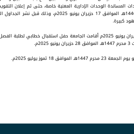
ات المساندة الوحدات الإدارية المعنية خاصة، حتى تم إعلان التقويم
ويوم الأربعاء 29 ذو الحجة 1446هـ الموافق 25 حزيران يونيو 2025م أقامت الجامعة حف
2م.
ق 18 تموز يوليو 2025م.