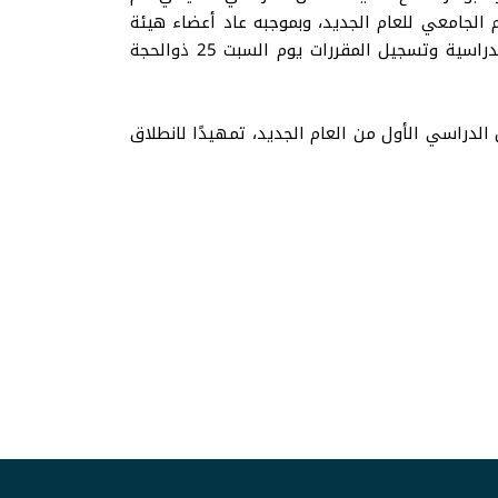
 الجامعي للعام الجديد، وبموجبه عاد أعضاء هيئة
التدريس إلى الجامعة يوم الثلاثاء 21 ذو الحجة 1446هـ الموافق 17 حزيران يونيو 2025م، وذلك قبل نشر الجداول الدراسية وتسجيل المقررات يوم السبت 25 ذوالحجة
ل استقبال خطابي لطلبة الفصل الدراسي الأول من العام الجديد، تمهيدًا لانطلاق