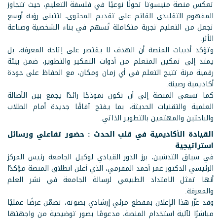
تعكس منصة منيسوتا تحولًا نوعيًا في فلسفة التعليم، حيث تتجاوز
المفهوم التقليدي القائم على تقديم المحتوى، لتتبنى رؤية أوسع
تجعل من التعليم تجربة متكاملة تُسهم في بناء الشخصية وصناعة
الأثر.
وتؤكد أدبيات المنصة أن الهدف لا يقتصر على إتاحة المعرفة، بل
يمتد إلى تمكين المتعلم من أدوات التفكير والتطوير، ضمن بيئة
رقمية مرنة تتيح التعلم في أي زمان ومكان، مع الحفاظ على جودة
أكاديمية رصينة.
كما تسعى المنصة إلى أن تكون نموذجًا رائدًا يجمع بين الأصالة
العلمية والتقنيات الحديثة، بما يفتح آفاقًا جديدة أمام الطلاب
والباحثين والمهتمين بالتطوير الذاتي.
القيادة الأكاديمية في قلب الحدث : حضور تفاعلي ورسائل
استراتيجية
في سياق التدشين، برز الدور القيادي لوكيل الجامعة رئيس المركز
الرئيسي الدكتور عمر أحمد المقرمي، الذي أعلن انطلاق المنصة مؤكدًا
أنها تمثل الامتداد الطبيعي لرسالة الجامعة في نشر العلم
والمعرفة.
وقد عزّز هذا الإعلان بمقطع مرئي إرشادي بصوته، تضمّن عرضًا عمليًا
مباشرًا لآلية استخدام المنصة، مدعومًا بصور توضيحية من واجهتها