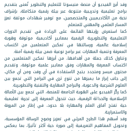
وقد أبرز الفيديو أن منصة منيسوتا للتعليم والتطوير تُعنى بتقديم
برامج تعليمية وتدريبية متنوعة عبر بيئة رقمية متكاملة، بإشراف
نخبة من الأكاديميين والمتخصصين، مع توفير شهادات موثقة تعزز
المسار العلمي والمهني للمتعلم.
كما استعرض رؤيتها القائمة على الريادة في تقديم الدورات
التعليمية والتطويرية الرقمية بمعايير أكاديمية موثوقة وهوية
إسلامية عالمية، ورسالتها في تمكين المتعلمين من اكتساب
المعرفة وتنمية المهارات عبر برامج نوعية ضمن بيئة رقمية آمنة.
وتناول كذلك جملة من أهدافها، من أبرزها تمكين المتعلمين من
اكتساب المعرفة والمهارات وفق معايير علمية موثوقة، وتقديم
محتوى ميسر ومتجدد يتيح الاستفادة في أي وقت ومن أي مكان،
إلى جانب إبراز ما يميزها من تنوع ثري في البرامج التي تجمع بين
العلوم الشرعية والدعوية، والبرامج المهارية والتقنية والتطويرية.
كما ركّز الفيديو على الهوية الجامعة للمنصة، التي تجمع بين الأصالة
الإسلامية والحداثة الرقمية، حيث تتحول المعرفة إلى تجربة تعليمية
حية تفتح آفاق العلم والمهارة بلا حدود، في إطار من المرونة
والاستمرارية.
وقد أسهم هذا الطرح المرئي في تعزيز وضوح الرسالة المؤسسية،
وتحويل المفاهيم التعريفية إلى صورة حية أكثر تأثيرًا، بما يعكس