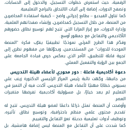
الرقمية، حيث استعرض خطوات التسجيل، والدخول إلى الحسابات،
وتصفح الدورات، إضافة إلى آليات الالتحاق بالبرامج التعليمية.
كما تناول الفيديو – بطابع إجرائي واضح – كيفية استفادة المحاضرين
من المنصة، من خلال التسجيل كمحاضرين، وإنشاء صفحاتهم العلمية،
وإدارة الدورات، مع إبراز المزايا التي تتيح لهم توسيع نطاق حضورهم
الأكاديمي والتفاعل مع جمهور أوسع.
وقدّم هذا الطرح المرئي نموذجًا تطبيقيًا يقرّب فكرة "المنصة
الموحدة للدورات" من المستخدمين، ويحوّلها من مفهوم نظري إلى
تجربة قابلة للتطبيق، الأمر الذي يعكس حرص قيادة الجامعة على
الجمع بين الرؤية والتفعيل العملي.
دعوة أكاديمية فاعلة : دور محوري لأعضاء هيئة التدريس
من جانبها، وجّهت نائبة رئيس المركز الرئيسي الدكتورة زينب علي
بسيوني خطابًا مهنيًا لأعضاء هيئة التدريس، أكدت فيه أن التميز في
التعليم لم يعد خيارًا، بل مسؤولية أكاديمية تفرضها متغيرات
العصر.
وأوضحت أن المنصة تمثل ذراعًا داعمًا لعضو هيئة التدريس، تتيح له
تقديم محتوى علمي منظم باحترافية، وتوسيع نطاق تأثيره،
وتوظيف أدوات تعليمية حديثة تعزز التفاعل والتقييم.
كما شددت على أن التفاعل مع المنصة ليس إضافة هامشية، بل