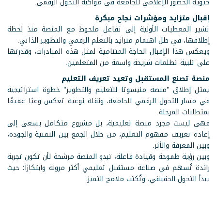
حيوية الحضور الإعلامي للجامعة في مواكبة التحول الرقمي.
إقبال متزايد ومؤشرات نجاح مبكرة
تشير المعطيات الأولية إلى تفاعل ملحوظ مع المنصة منذ لحظة
إطلاقها، في ظل اهتمام متزايد بالتعلم الرقمي والتطوير الذاتي.
ويعكس هذا الإقبال الحاجة المتنامية لمثل هذه المبادرات، وقدرتها
على تلبية تطلعات شريحة واسعة من المتعلمين.
منصة تصنع المستقبل وتعيد تعريف التعليم
يمثل إطلاق "منصة منيسوتا للتعليم والتطوير" خطوة استراتيجية
في مسار التحول الرقمي للجامعة، ونقلة نوعية تعكس وعيًا عميقًا
بمتطلبات المرحلة.
فهي ليست مجرد منصة تعليمية، بل مشروع متكامل يسعى إلى
إعادة تعريف مفهوم التعليم، من خلال الجمع بين التقنية والجودة،
وبين المعرفة والأثر.
وبين رؤية طموحة وقيادة فاعلة، تبدو المنصة مرشحة لأن تكون تجربة
رائدة تُسهم في صناعة مستقبل تعليمي أكثر مرونة وابتكارًا؛ حيث
يبدأ التحول الحقيقي، وتُكتب ملامح التميز.