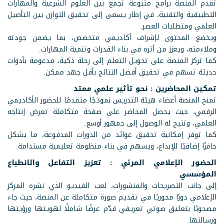
تقدم المنصة برامج متنوعة تجمع بين العلوم الشرعية والمهارات
التطبيقية والتقنية، في إطار يسعى إلى تحقيق التوازن بين التأصيل
العلمي ومتطلبات العصر.
ويخضع المحتوى لإشراف أكاديمي متخصص، بما يضمن جودته
وملاءمته، ويعزز من أثره في بناء القدرات وتنمية المهارات.
كما تركز المنصة على تحويل التعلم إلى رحلة ذكية، مدعومة بأدوات
حديثة تسهم في تحقيق أفضل النتائج بأقل جهد ممكن.
تمكين المحاضرين : نحو تأثير علمي ممتد
تمنح المنصة أعضاء هيئة التدريس نموذجًا متقدمًا للحضور الأكاديمي
الرقمي، حيث يحصل المحاضر على صفحة متكاملة تعرض إنتاجه
العلمي، وتتيح له الوصول إلى جمهور أوسع.
كما توفر إمكانية تحقيق عوائد من الدورات المدفوعة، ما يشكل
حافزًا إضافيًا للإبداع، ويسهم في بناء منظومة تعليمية مستدامة.
الحضور الإعلامي المرئي : تعزيز التفاعل والانطباع
المؤسسي
إلى جانب التصريحات والمنشورات، لعب الفيديو الذي نشره المركز
الإعلامي دورًا محوريًا في تقديم صورة متكاملة عن المنصة، حيث جاء
مصحوبًا بتعليق صوتي تعريفي قدّم عرضًا شاملًا لهويتها ورؤيتها
ورسالتها.