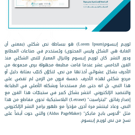
لوريم إيبسوم(Lorem Ipsum) هو ببساطة نص شكلي (بمعنى أن
الغاية هي الشكل وليس المحتوى) ويُستخدم في صناعات المطابع
ودور النشر. كان لوريم إيبسوم ولايزال المعيار للنص الشكلي منذ
القرن الخامس عشر عندما قامت مطبعة مجهولة برص مجموعة من
الأحرف بشكل عشوائي أخذتها من نص، لتكوّن كتيّب بمثابة دليل أو
مرجع شكلي لهذه الأحرف. خمسة قرون من الزمن لم تقضي على
هذا النص، بل انه حتى صار مستخدماً وبشكله الأصلي في الطباعة
والتنضيد الإلكتروني. انتشر بشكل كبير في ستينيّات هذا القرن مع
إصدار رقائق "ليتراسيت" (Letraset) البلاستيكية تحوي مقاطع من هذا
النص، وعاد لينتشر مرة أخرى مؤخراَ مع ظهور برامج النشر الإلكتروني
مثل "ألدوس بايج مايكر" (Aldus PageMaker) والتي حوت أيضاً على
نسخ من نص لوريم إيبسوم.